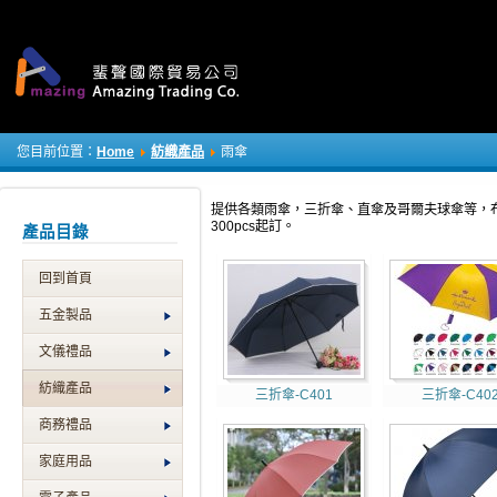
您目前位置：
Home
紡織產品
雨傘
提供各類雨傘，三折傘、直傘及哥爾夫球傘等，
300pcs起訂。
產品目錄
回到首頁
五金製品
文儀禮品
紡織產品
三折傘-C401
三折傘-C40
商務禮品
家庭用品