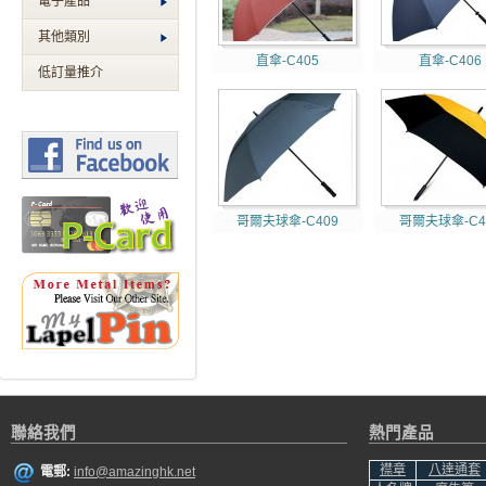
電子產品
其他類別
直傘-C405
直傘-C406
低訂量推介
哥爾夫球傘-C409
哥爾夫球傘-C4
聯絡我們
熱門產品
襟章
八達通套
電郵:
info@amazinghk.net