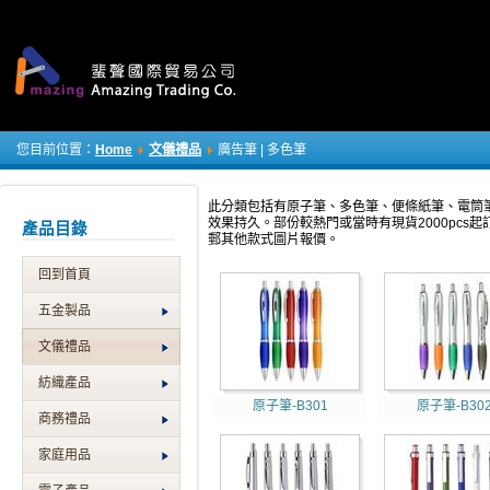
您目前位置：
Home
文儀禮品
廣告筆 | 多色筆
此分類包括有原子筆、多色筆、便條紙筆、電筒
效果持久。部份較熱門或當時有現貨2000pcs起訂
產品目錄
郵其他款式圖片報價。
回到首頁
五金製品
文儀禮品
紡織產品
原子筆-B301
原子筆-B30
商務禮品
家庭用品