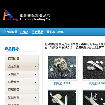
您目前位置：
Home
五金製品
開瓶器 | 萬用刀
此分類包括萬用刀及開瓶器，萬用刀有多種工能選擇
式，物料通常為鋅合金，如果數量3000以上可
產品目錄
回到首頁
五金製品
文儀禮品
紡織產品
開瓶器-A801
開瓶器-A80
商務禮品
家庭用品