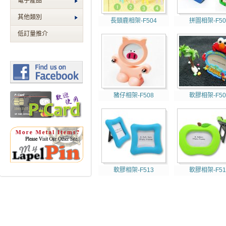
電子產品
其他類別
長頸鹿相架-F504
拼圖相架-F50
低訂量推介
豬仔相架-F508
軟膠相架-F50
軟膠相架-F513
軟膠相架-F51