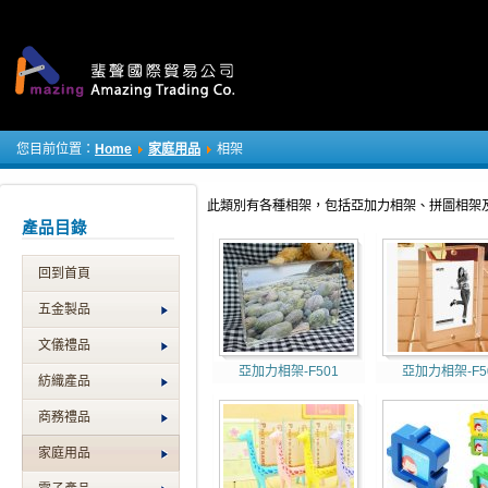
您目前位置：
Home
家庭用品
相架
此類別有各種相架，包括亞加力相架、拼圖相架及
產品目錄
回到首頁
五金製品
文儀禮品
亞加力相架-F501
亞加力相架-F5
紡織產品
商務禮品
家庭用品